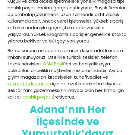
Küçük ve orta ölçekli işletmelere yönelik mağaza tipi
baskılı poşet imalatı gerçekleştiriyoruz. Büyük firmalar
bu ambalaj çözümlerini uzun zamandır aktif olarak
kullanmaktadır. Ancak yerel işletmeler, yüksek sipariş
kotaları nedeniyle geçmişte maddi zorluklar
yaşıyordu. Yüksek kilogramlı siparişler genellikle stokta
yıllarca bekliyor ve bütçeyi yoruyordu.
Biz bu sorunu ortadan kaldırarak düşük adetli üretim
imkanı sunuyoruz. Özellikle turistik tesisler, telefon
teknik servisleri,
GSM Bayii
‘leri ve hediyelik eşya
dükkanları öncelikli müşterilerimiz arasındadır. Ayrıca
giyim mağazaları, kırtasiyeler, tuhafiyeciler ve
kozmetik dükkanları
için de özel baskılar hazırlıyoruz.
Sektör farkı gözetmeksizin ihtiyacı olan her firma için
kaliteli
baskılı poşet
üretiyoruz.
Adana’nın Her
İlçesinde ve
Yumurtalık’dayız