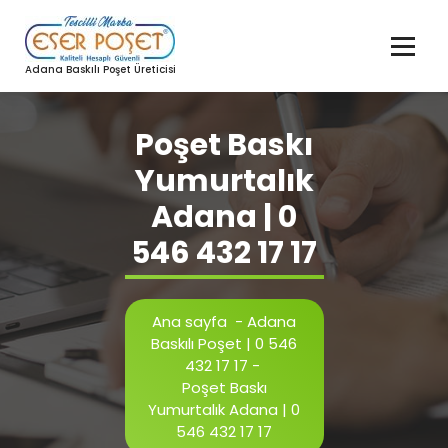
İçeriğe
geç
Adana Baskılı Poşet Üreticisi
Poşet Baskı
Yumurtalık
Adana | 0
546 432 17 17
Ana sayfa
-
Adana
Baskılı Poşet | 0 546
432 17 17
-
Poşet Baskı
Yumurtalık Adana | 0
546 432 17 17