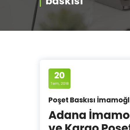
baskısı
20
Tem, 2018
Poşet Baskısı İmamoğlu 
Adana İmamoğl
ve Kargo Poşe