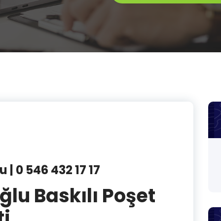
| 0 546 432 17 17
u Baskılı Poşet
ti