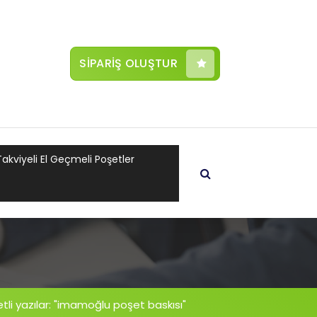
SİPARİŞ OLUŞTUR
Takviyeli El Geçmeli Poşetler
tli yazılar: "imamoğlu poşet baskısı"