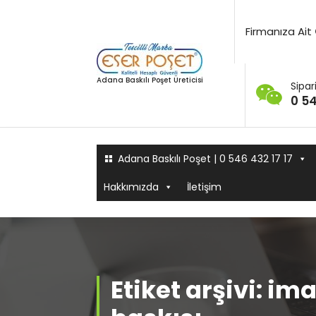
İçeriğe
geç
Firmanıza Ait
Adana Baskılı Poşet Üreticisi
Sipari
0 54
Adana Baskılı Poşet | 0 546 432 17 17
Hakkımızda
İletişim
Etiket arşivi: i