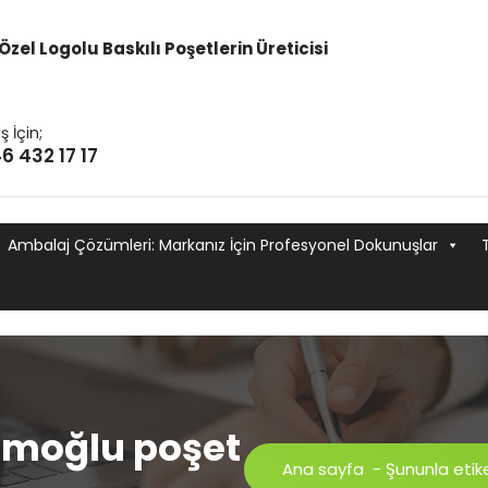
Özel Logolu Baskılı Poşetlerin Üreticisi
ş İçin;
6 432 17 17
Ambalaj Çözümleri: Markanız İçin Profesyonel Dokunuşlar
mamoğlu poşet
Ana sayfa
-
Şununla etike