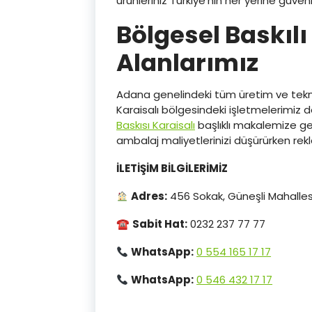
ürünleriniz Türkiye’nin her yerine güvenl
Bölgesel Baskılı
Alanlarımız
Adana genelindeki tüm üretim ve teknik 
Karaisalı bölgesindeki işletmelerimiz
Baskısı Karaisalı
başlıklı makalemize geçm
ambalaj maliyetlerinizi düşürürken rekla
İLETİŞİM BİLGİLERİMİZ
Adres:
456 Sokak, Güneşli Mahallesi
☎
Sabit Hat:
0232 237 77 77
WhatsApp:
0 554 165 17 17
WhatsApp:
0 546 432 17 17