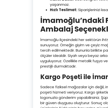
yaşanmaz.
Hızlı Teslimat:
Siparişlerinizi kı
İmamoğlu’ndaki Fa
Ambalaj Seçenekl
İmamoğlu ilçesindeki her sektörün ihti
sunuyoruz. Örneğin giyim ve çeyiz mağaz
tercih edilmektedir. Bununla birlikte 
ölçüler idealdir. Siyah veya beyaz ark
uyguluyoruz. Özellikle metalik fuşya ve
prestijli durmaktadır.
Kargo Poşeti ile İma
Sadece fiziksel mağazalar için değil, i
poşeti hizmeti veriyoruz. Kargo şirketle
logonuzla gönderim yapabilirsiniz. Şü
bir güven duygusu oluşturur. Sonuç ola