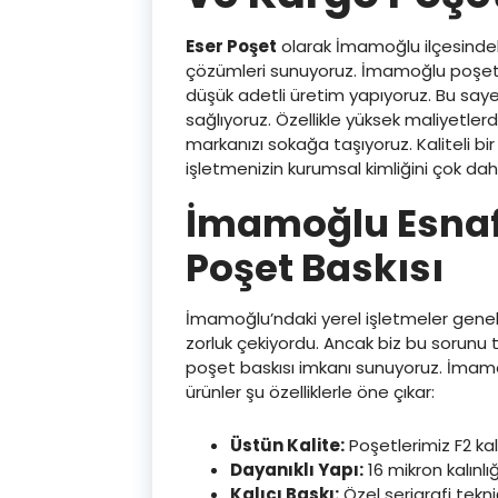
Eser Poşet
olarak İmamoğlu ilçesindek
çözümleri sunuyoruz. İmamoğlu poşet ba
düşük adetli üretim yapıyoruz. Bu saye
sağlıyoruz. Özellikle yüksek maliyetler
markanızı sokağa taşıyoruz. Kaliteli bi
işletmenizin kurumsal kimliğini çok daha
İmamoğlu Esnafı
Poşet Baskısı
İmamoğlu’ndaki yerel işletmeler genelli
zorluk çekiyordu. Ancak biz bu sorun
poşet baskısı imkanı sunuyoruz. İmamoğ
ürünler şu özelliklerle öne çıkar:
Üstün Kalite:
Poşetlerimiz F2 kal
Dayanıklı Yapı:
16 mikron kalınlı
Kalıcı Baskı:
Özel serigrafi tekn