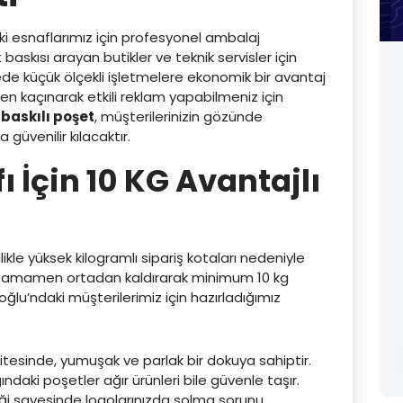
i esnaflarımız için profesyonel ambalaj
skısı arayan butikler ve teknik servisler için
de küçük ölçekli işletmelere ekonomik bir avantaj
den kaçınarak etkili reklam yapabilmeniz için
r
baskılı poşet
, müşterilerinizin gözünde
 güvenilir kılacaktır.
 İçin 10 KG Avantajlı
kle yüksek kilogramlı sipariş kotaları nedeniyle
u tamamen ortadan kaldırarak minimum 10 kg
lu’ndaki müşterilerimiz için hazırladığımız
itesinde, yumuşak ve parlak bir dokuya sahiptir.
ğındaki poşetler ağır ürünleri bile güvenle taşır.
iği sayesinde logolarınızda solma sorunu