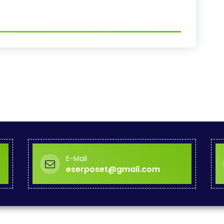
E-Mail
eserposet@gmail.com