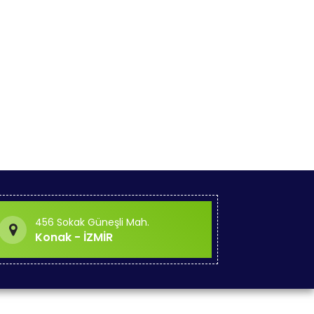
456 Sokak Güneşli Mah.
Konak - İZMİR