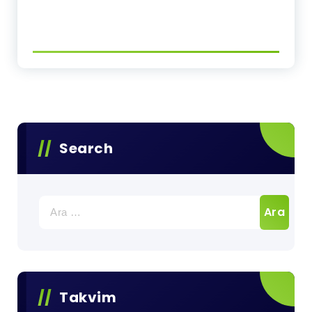
Search
Arama:
Takvim