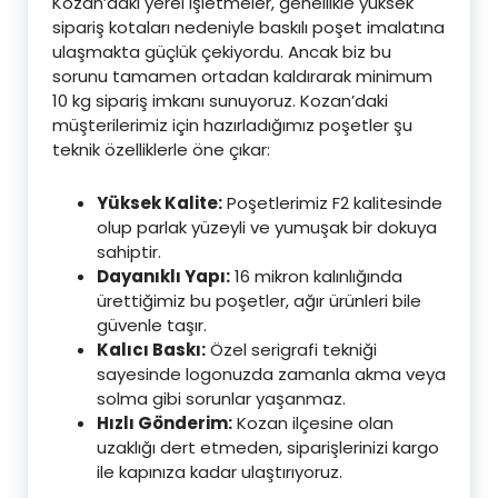
Kozan’daki yerel işletmeler, genellikle yüksek
sipariş kotaları nedeniyle baskılı poşet imalatına
ulaşmakta güçlük çekiyordu. Ancak biz bu
sorunu tamamen ortadan kaldırarak minimum
10 kg sipariş imkanı sunuyoruz. Kozan’daki
müşterilerimiz için hazırladığımız poşetler şu
teknik özelliklerle öne çıkar:
Yüksek Kalite:
Poşetlerimiz F2 kalitesinde
olup parlak yüzeyli ve yumuşak bir dokuya
sahiptir.
Dayanıklı Yapı:
16 mikron kalınlığında
ürettiğimiz bu poşetler, ağır ürünleri bile
güvenle taşır.
Kalıcı Baskı:
Özel serigrafi tekniği
sayesinde logonuzda zamanla akma veya
solma gibi sorunlar yaşanmaz.
Hızlı Gönderim:
Kozan ilçesine olan
uzaklığı dert etmeden, siparişlerinizi kargo
ile kapınıza kadar ulaştırıyoruz.