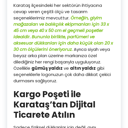
Karataş ilçesindeki her sektörün ihtiyacına
cevap veren çeşitli ölçü ve tasarım
seçeneklerimiz mevcuttur.
Örneğin, giyim
mağazaları ve balıkçılık ekipmanları için 33 x
45 cm veya 40 x 50 cm el geçmeli poşetler
idealdir.
Bununla birlikte, parfümeri ve
aksesuar dükkanları için daha küçük olan 20 x
30 cm ölçülerini öneriyoruz.
Ayrıca siyah veya
beyaz arka plan üzerine markanıza özel
dilediğiniz her rengi başarıyla uyguluyoruz.
Özellikle
gümüş yaldız
ve
altın yaldız
gibi
seçeneklerle logonuzun çok daha dikkat çekici
durmasını sağlıyoruz.
Kargo Poşeti ile
Karataş’tan Dijital
Ticarete Atılın
Sadece fiziksel dükkanlar için değil, aynı