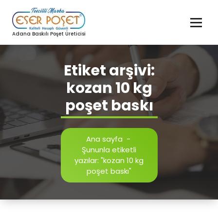
İçeriğe
geç
Adana Baskılı Poşet Üreticisi
Etiket arşivi:
kozan 10 kg
poşet baskı
Ana sayfa
-
Şununla etiketli
yazılar: "kozan 10 kg
poşet baskı"