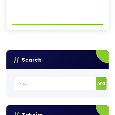
Search
Arama:
Takvim