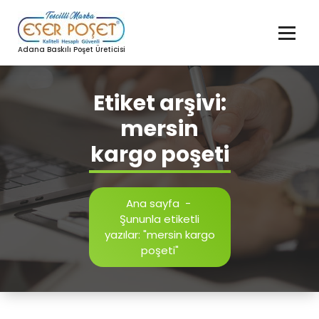
İçeriğe
geç
Adana Baskılı Poşet Üreticisi
Etiket arşivi:
mersin
kargo poşeti
Ana sayfa
-
Şununla etiketli
yazılar: "mersin kargo
poşeti"