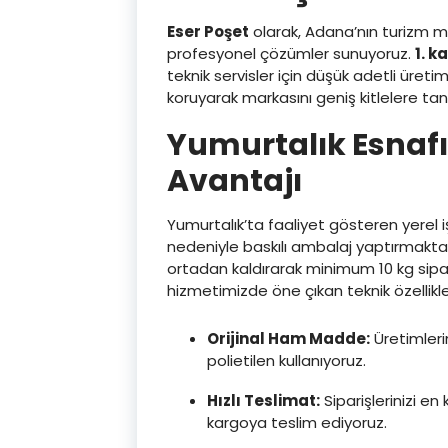
Eser Poşet
olarak, Adana’nın turizm me
profesyonel çözümler sunuyoruz.
1. k
teknik servisler için düşük adetli üre
koruyarak markasını geniş kitlelere ta
Yumurtalık Esnafı 
Avantajı
Yumurtalık’ta faaliyet gösteren yerel iş
nedeniyle baskılı ambalaj yaptırmakt
ortadan kaldırarak minimum 10 kg sipa
hizmetimizde öne çıkan teknik özellikler
Orijinal Ham Madde:
Üretimleri
polietilen kullanıyoruz.
Hızlı Teslimat:
Siparişlerinizi e
kargoya teslim ediyoruz.