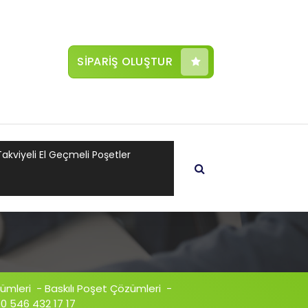
SİPARİŞ OLUŞTUR
Takviyeli El Geçmeli Poşetler
ümleri
-
Baskılı Poşet Çözümleri
-
 0 546 432 17 17