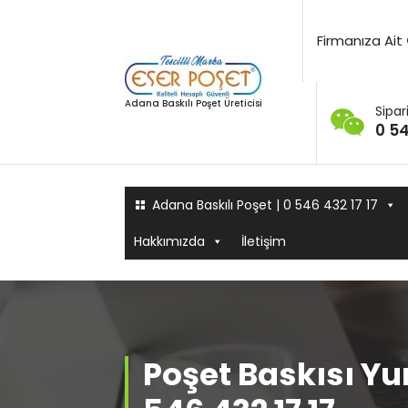
İçeriğe
geç
Firmanıza Ait
Adana Baskılı Poşet Üreticisi
Sipari
0 54
Adana Baskılı Poşet | 0 546 432 17 17
Hakkımızda
İletişim
Poşet Baskısı Yu