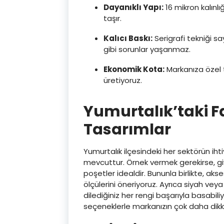
Dayanıklı Yapı:
16 mikron kalınlı
taşır.
Kalıcı Baskı:
Serigrafi tekniği
gibi sorunlar yaşanmaz.
Ekonomik Kota:
Markanıza özel ta
üretiyoruz.
Yumurtalık’taki F
Tasarımlar
Yumurtalık ilçesindeki her sektörün ih
mevcuttur. Örnek vermek gerekirse, 
poşetler idealdir. Bununla birlikte, ak
ölçülerini öneriyoruz. Ayrıca siyah ve
dilediğiniz her rengi başarıyla basabiliy
seçeneklerle markanızın çok daha dikka