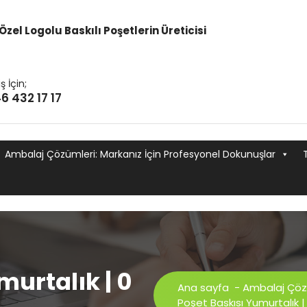
Özel Logolu Baskılı Poşetlerin Üreticisi
ş İçin;
6 432 17 17
Ambalaj Çözümleri: Markanız İçin Profesyonel Dokunuşlar
murtalık | 0
Ana sayfa
-
Ambalaj Çöz
Poşet Baskısı Yumurtalık |