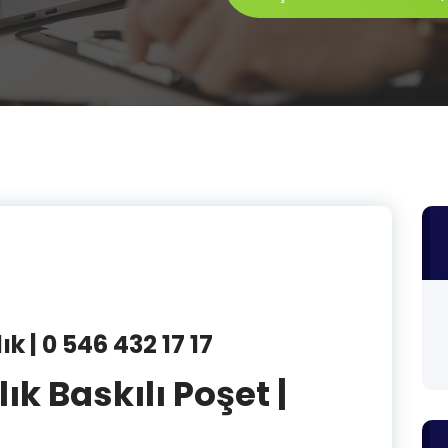
k | 0 546 432 17 17
k Baskılı Poşet |