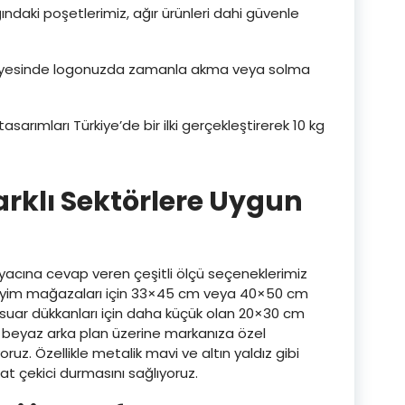
ğındaki poşetlerimiz, ağır ürünleri dahi güvenle
 sayesinde logonuzda zamanla akma veya solma
sarımları Türkiye’de bir ilki gerçekleştirerek 10 kg
arklı Sektörlere Uygun
tiyacına cevap veren çeşitli ölçü seçeneklerimiz
giyim mağazaları için 33×45 cm veya 40×50 cm
sesuar dükkanları için daha küçük olan 20×30 cm
ya beyaz arka plan üzerine markanıza özel
oruz. Özellikle metalik mavi ve altın yaldız gibi
t çekici durmasını sağlıyoruz.