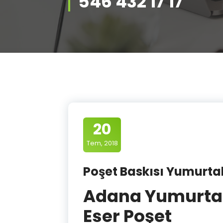
546 432 17 17
20
Tem, 2018
Poşet Baskısı Yumurtalı
Adana Yumurtalı
Eser Poşet