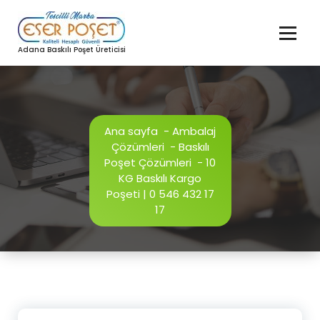
İçeriğe
geç
Adana Baskılı Poşet Üreticisi
Ana sayfa
-
Ambalaj
Çözümleri
-
Baskılı
Poşet Çözümleri
-
10
KG Baskılı Kargo
Poşeti | 0 546 432 17
17