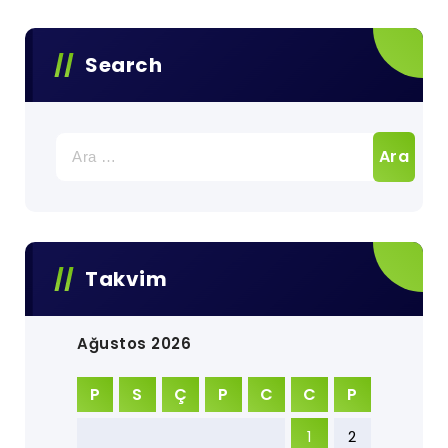
Search
Arama:
Takvim
Ağustos 2026
P
S
Ç
P
C
C
P
1
2