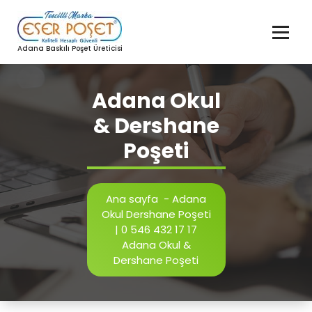
İçeriğe
geç
Adana Baskılı Poşet Üreticisi
Adana Okul
& Dershane
Poşeti
Ana sayfa
-
Adana
Okul Dershane Poşeti
| 0 546 432 17 17
Adana Okul &
Dershane Poşeti