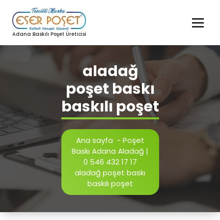
İçeriğe
geç
Adana Baskılı Poşet Üreticisi
aladağ
poşet baskı
baskılı poşet
Ana sayfa
-
Poşet
Baskı Adana Aladağ |
0 546 432 17 17
aladağ poşet baskı
baskılı poşet