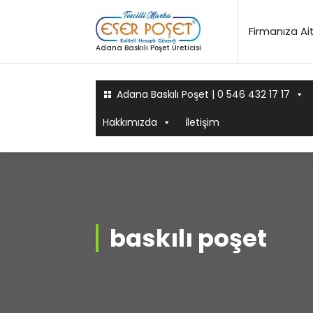
İçeriğe
geç
Firmanıza Ai
Adana Baskılı Poşet Üreticisi
Adana Baskılı Poşet | 0 546 432 17 17
Hakkımızda
İletişim
baskılı poşet