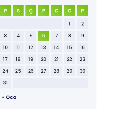
P
S
Ç
P
C
C
P
1
2
3
4
5
6
7
8
9
10
11
12
13
14
15
16
17
18
19
20
21
22
23
24
25
26
27
28
29
30
31
« Oca