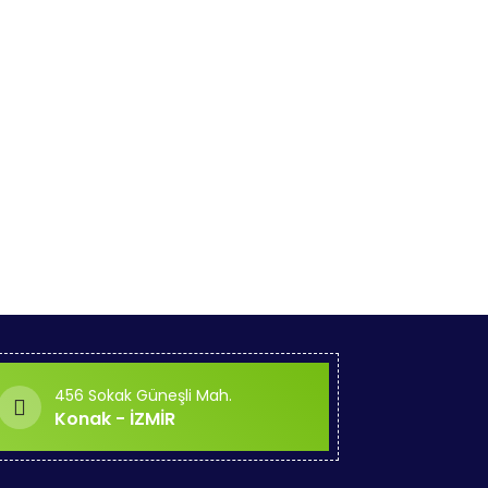
456 Sokak Güneşli Mah.
Konak - İZMİR