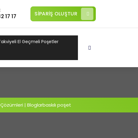
;
SİPARİŞ OLUŞTUR
2 17 17
Takviyeli El Geçmeli Poşetler
 Çözümleri | Bloglar
baskılı poşet