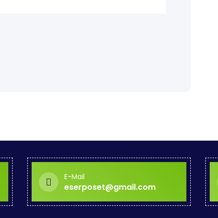
E-Mail
eserposet@gmail.com