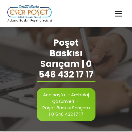
İçeriğe
geç
Adana Baskılı Poşet Üreticisi
Poşet
Baskısı
Sarıçam | 0
546 432 17 17
Ana sayfa
-
Ambalaj
Çözümleri
-
Poşet Baskısı Sarıçam
| 0 546 432 17 17