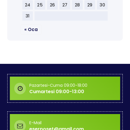
24
25
26
27
28
29
30
31
« Oca
Pazartesi-Cuma 09:00-18:00
Cumartesi 09:00-13:00
E-Mail
eserposet@gmail.com