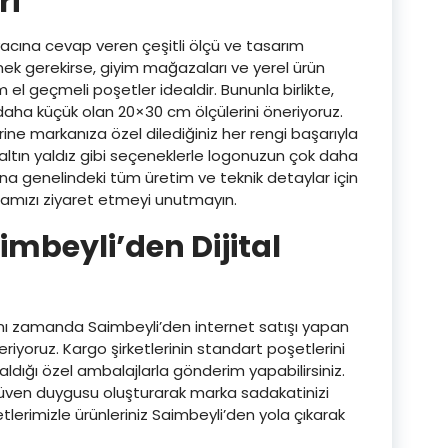
ri
iyacına cevap veren çeşitli ölçü ve tasarım
k gerekirse, giyim mağazaları ve yerel ürün
el geçmeli poşetler idealdir. Bununla birlikte,
daha küçük olan 20×30 cm ölçülerini öneriyoruz.
ine markanıza özel dilediğiniz her rengi başarıyla
 altın yaldız gibi seçeneklerle logonuzun çok daha
ana genelindeki tüm üretim ve teknik detaylar için
amızı ziyaret etmeyi unutmayın.
imbeyli’den Dijital
aynı zamanda Saimbeyli’den internet satışı yapan
iyoruz. Kargo şirketlerinin standart poşetlerini
ldığı özel ambalajlarla gönderim yapabilirsiniz.
üven duygusu oluşturarak marka sadakatinizi
şetlerimizle ürünleriniz Saimbeyli’den yola çıkarak