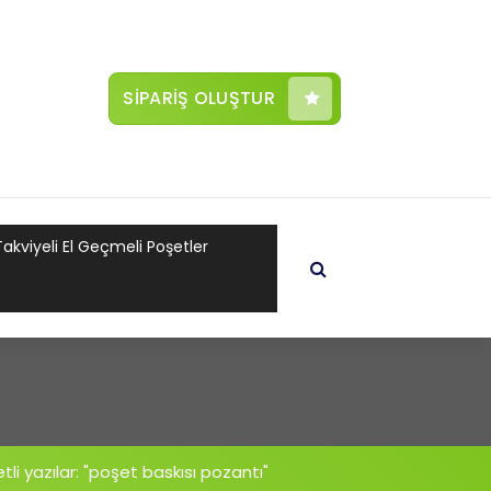
SİPARİŞ OLUŞTUR
Takviyeli El Geçmeli Poşetler
tli yazılar: "poşet baskısı pozantı"