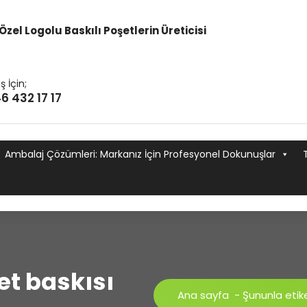
Özel Logolu Baskılı Poşetlerin Üreticisi
ş İçin;
6 432 17 17
Ambalaj Çözümleri: Markanız İçin Profesyonel Dokunuşlar
şet baskısı
Ana sayfa
-
Şununla etike