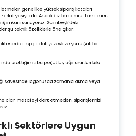
letmeler, genellikle yüksek sipariş kotaları
a zorluk yaşıyordu. Ancak biz bu sorunu tamamen
iş imkanı sunuyoruz. Saimbeyli’deki
er şu teknik özelliklerle öne çıkar:
alitesinde olup parlak yüzeyli ve yumuşak bir
ğında ürettiğimiz bu poşetler, ağır ürünleri bile
niği sayesinde logonuzda zamanla akma veya
ne olan mesafeyi dert etmeden, siparişlerinizi
ruz.
rklı Sektörlere Uygun