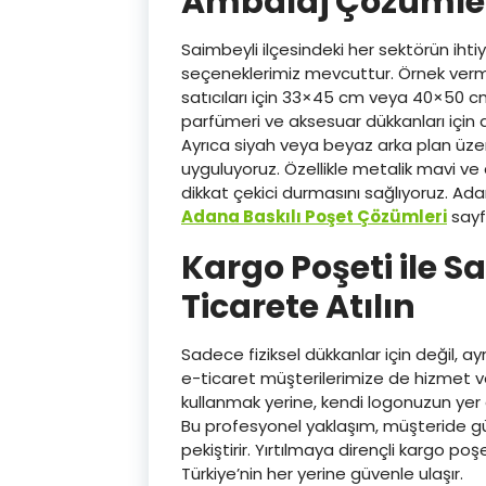
Ambalaj Çözümle
Saimbeyli ilçesindeki her sektörün iht
seçeneklerimiz mevcuttur. Örnek verme
satıcıları için 33×45 cm veya 40×50 cm 
parfümeri ve aksesuar dükkanları için 
Ayrıca siyah veya beyaz arka plan üzer
uyguluyoruz. Özellikle metalik mavi ve
dikkat çekici durmasını sağlıyoruz. Ad
Adana Baskılı Poşet Çözümleri
sayf
Kargo Poşeti ile Sa
Ticarete Atılın
Sadece fiziksel dükkanlar için değil, 
e-ticaret müşterilerimize de hizmet ver
kullanmak yerine, kendi logonuzun yer a
Bu profesyonel yaklaşım, müşteride g
pekiştirir. Yırtılmaya dirençli kargo po
Türkiye’nin her yerine güvenle ulaşır.