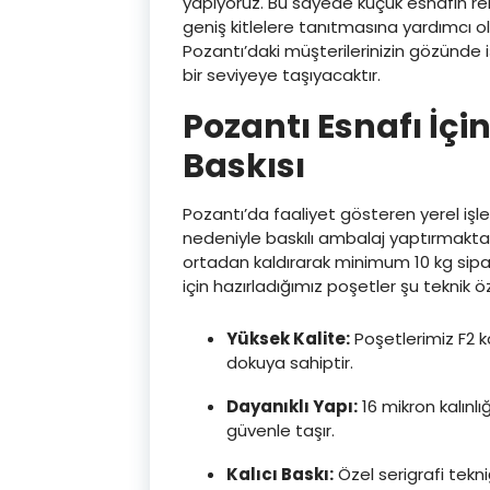
yapıyoruz. Bu sayede küçük esnafın re
geniş kitlelere tanıtmasına yardımcı olu
Pozantı’daki müşterilerinizin gözünde 
bir seviyeye taşıyacaktır.
Pozantı Esnafı İçi
Baskısı
Pozantı’da faaliyet gösteren yerel işlet
nedeniyle baskılı ambalaj yaptırmakt
ortadan kaldırarak minimum 10 kg sipar
için hazırladığımız poşetler şu teknik öz
Yüksek Kalite:
Poşetlerimiz F2 k
dokuya sahiptir.
Dayanıklı Yapı:
16 mikron kalınlı
güvenle taşır.
Kalıcı Baskı:
Özel serigrafi tek