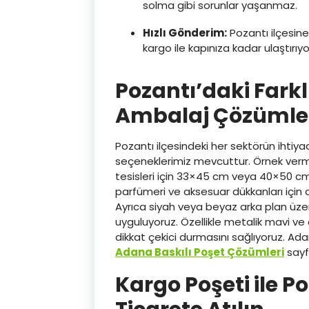
solma gibi sorunlar yaşanmaz.
Hızlı Gönderim:
Pozantı ilçesine
kargo ile kapınıza kadar ulaştırıyo
Pozantı’daki Farkl
Ambalaj Çözümle
Pozantı ilçesindeki her sektörün ihtiy
seçeneklerimiz mevcuttur. Örnek verm
tesisleri için 33×45 cm veya 40×50 cm e
parfümeri ve aksesuar dükkanları için 
Ayrıca siyah veya beyaz arka plan üzer
uyguluyoruz. Özellikle metalik mavi ve
dikkat çekici durmasını sağlıyoruz. Ad
Adana Baskılı Poşet Çözümleri
sayf
Kargo Poşeti ile Po