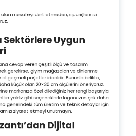
 olan mesafeyi dert etmeden, siparişlerinizi
ruz.
ı Sektörlere Uygun
ri
acına cevap veren çeşitli ölçü ve tasarım
ek gerekirse, giyim mağazaları ve dinlenme
l geçmeli poşetler idealdir. Bununla birlikte,
daha küçük olan 20×30 cm ölçülerini öneriyoruz.
ine markanıza özel dilediğiniz her rengi başarıyla
 altın yaldız gibi seçeneklerle logonuzun çok daha
ana genelindeki tüm üretim ve teknik detaylar için
amızı ziyaret etmeyi unutmayın.
zantı’dan Dijital