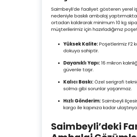
Saimbeyli’de faaliyet gösteren yerel iş
nedeniyle baskılı ambalaj yaptırmakt
ortadan kaldırarak minimum 10 kg sipar
müşterilerimiz için hazırladığımız poşetl
Yüksek Kalite:
Poşetlerimiz F2 k
dokuya sahiptir.
Dayanıklı Yapı:
16 mikron kalınlı
güvenle taşır.
Kalıcı Baskı:
Özel serigrafi tek
solma gibi sorunlar yaşanmaz.
Hızlı Gönderim:
Saimbeyli ilçesi
kargo ile kapınıza kadar ulaştırıyo
Saimbeyli’deki Fa